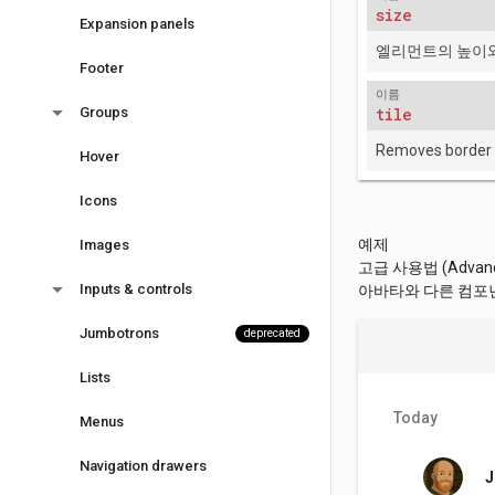
size
Expansion panels
엘리먼트의 높이와
Footer
이름
arrow_drop_down
Groups
tile
Removes border 
Hover
Icons
예제
Images
고급 사용법 (Advanc
arrow_drop_down
Inputs & controls
아바타와 다른 컴포
Jumbotrons
deprecated
Lists
Today
Menus
Navigation drawers
J