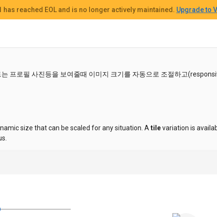
 1
has reached EOL and
is no longer actively maintained.
Upgrade to V
 프로필 사진등을 보여줄때 이미지 크기를 자동으로 조절하고(responsiv
namic size that can be scaled for any situation. A
tile
variation is availa
us.