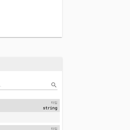
search
.
타입
string
타입