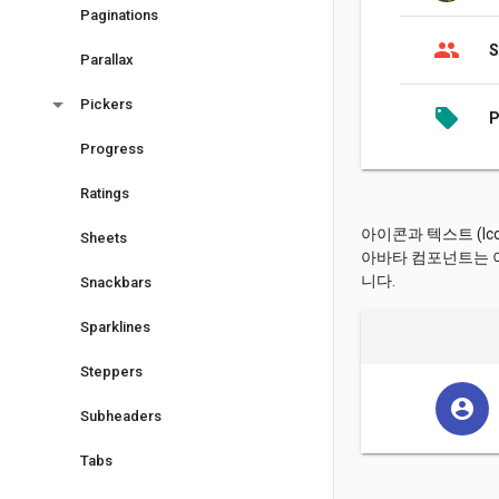
Paginations
people
S
Parallax
arrow_drop_down
Pickers
local_offer
P
Progress
Ratings
아이콘과 텍스트 (Icon 
Sheets
아바타 컴포넌트는 
니다.
Snackbars
Sparklines
Steppers
account_circle
Subheaders
Tabs