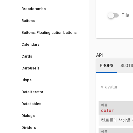
Breadcrumbs
Tile
Buttons
Buttons: Floating action buttons
Calendars
API
Cards
PROPS
SLOT
Carousels
Chips
v-avatar
Data iterator
Data tables
이름
color
Dialogs
컨트롤에 색상을 
Dividers
이름