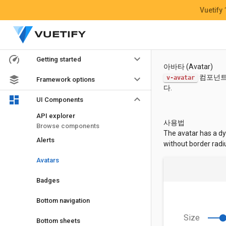
Vuetify
keyboard_arrow_down
Getting started
아바타 (Avatar)
keyboard_arrow_down
컴포넌트는
v-avatar
Framework options
다.
keyboard_arrow_down
UI Components
API explorer
사용법
Browse components
The avatar has a dy
Alerts
without border radi
Avatars
Badges
Bottom navigation
Size
Bottom sheets