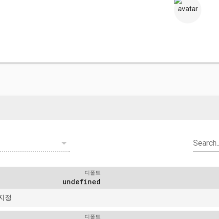
S
arrow_drop_down
Search..
디폴트
undefined
지정
디폴트