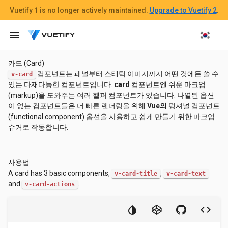
Vuetify 1
is no longer actively maintained.
Upgrade to Vuetify 2
.
menu
카드 (Card)
컴포넌트는 패널부터 스태틱 이미지까지 어떤 것에든 쓸 수
v-card
있는 다재다능한 컴포넌트입니다.
card
컴포넌트엔 쉬운 마크업
(markup)을 도와주는 여러 헬퍼 컴포넌트가 있습니다. 나열된 옵션
이 없는 컴포넌트들은 더 빠른 렌더링을 위해
Vue의
펑셔널 컴포넌트
(functional component) 옵션을 사용하고 쉽게 만들기 위한 마크업
슈거로 작동합니다.
사용법
A card has 3 basic components,
,
v-card-title
v-card-text
and
.
v-card-actions