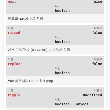
nuxt
false
타입
boolean
링크를 nuxt-link로 지정
이름
디폴트
raised
false
타입
boolean
기본 고도/높이(elevation) 보다 높게 설정
이름
디폴트
replace
false
타입
boolean
Vue 라우터의 router-link prop
이름
디폴트
ripple
undefined
타입
boolean | object