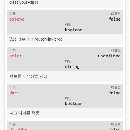
class your-class"
이름
디폴트
append
false
타입
boolean
Vue 라우터의 router-link prop
이름
디폴트
color
undefined
타입
string
컨트롤에 색상을 지정
이름
디폴트
dark
false
타입
boolean
다크 테마를 적용
이름
디폴트
disabled
false