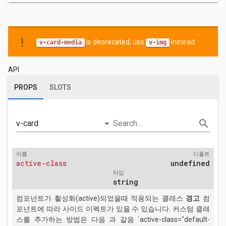
priority_high
is deprecated, use
instead.
v-card-media
v-img
API
PROPS
SLOTS
arrow_drop_down
search
v-card
Search...
이름
디폴트
active-class
undefined
타입
string
컴포넌트가 활성화(active)되었을때 적용되는 클래스
경고
컴
포넌트에 따라 사이드 이펙트가 있을 수 있습니다. 커스텀 클래
스를 추가하는 방법은 다음 과 같음 `active-class="default-