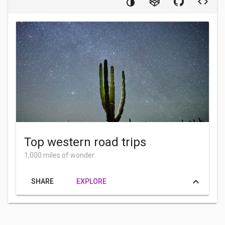
Top western road trips
1,000 miles of wonder
keyboard_arrow_up
SHARE
EXPLORE