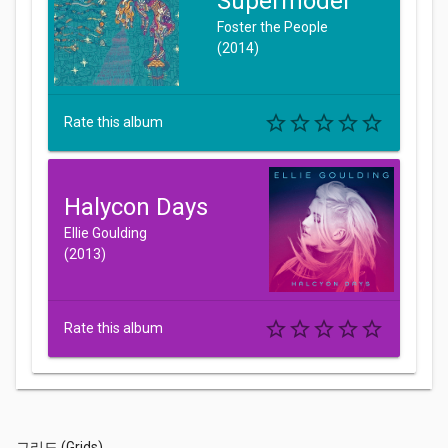
Supermodel
Foster the People
(2014)
star_border
star_border
star_border
star_border
star_border
Rate this album
Halycon Days
Ellie Goulding
(2013)
star_border
star_border
star_border
star_border
star_border
Rate this album
그리드 (Grids)