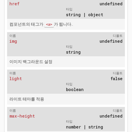
href
undefined
타입
string | object
컴포넌트의 태그가
가 됩니다..
<a>
이름
디폴트
img
undefined
타입
string
이미지 백그라운드 설정
이름
디폴트
light
false
타입
boolean
라이트 테마를 적용
이름
디폴트
max-height
undefined
타입
number | string