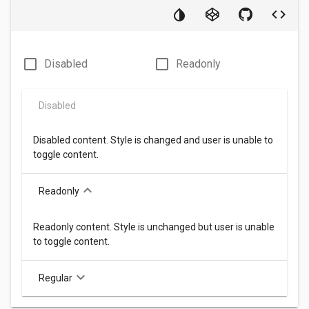
check_box_outline_blank
check_box_outline_blank
Disabled
Readonly
Disabled
Disabled content. Style is changed and user is unable to
toggle content.
keyboard_arrow_down
Readonly
Readonly content. Style is unchanged but user is unable
to toggle content.
keyboard_arrow_down
Regular