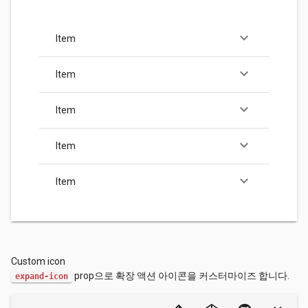
keyboard_arrow_down
Item
keyboard_arrow_down
Item
keyboard_arrow_down
Item
keyboard_arrow_down
Item
keyboard_arrow_down
Item
Custom icon
prop으로 확장 액션 아이콘을 커스터마이즈 합니다.
expand-icon