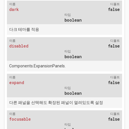
이름
디폴트
dark
false
타입
boolean
다크 테마를 적용
이름
디폴트
disabled
false
타입
boolean
Components.ExpansionPanels.
이름
디폴트
expand
false
타입
boolean
다른 패널을 선택해도 확장된 패널이 열려있도록 설정
이름
디폴트
focusable
false
타입