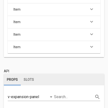
keyboard_arrow_down
Item
keyboard_arrow_down
Item
keyboard_arrow_down
Item
keyboard_arrow_down
Item
API
PROPS
SLOTS
arrow_drop_down
search
v-expansion-panel
Search...