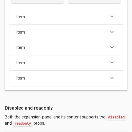
keyboard_arrow_down
Item
keyboard_arrow_down
Item
keyboard_arrow_down
Item
keyboard_arrow_down
Item
keyboard_arrow_down
Item
Disabled and readonly
Both the expansion-panel and its content supports the
disabled
and
props.
readonly