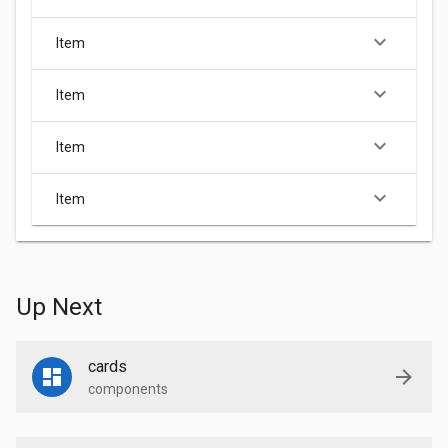
keyboard_arrow_down
Item
keyboard_arrow_down
Item
keyboard_arrow_down
Item
keyboard_arrow_down
Item
Up Next
cards
components