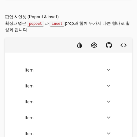
팝업 & 인셋 (Popout & Inset)
확장패널은
과
prop과 함께 두가지 다른 형태로 활
popout
inset
성화 됩니다.
keyboard_arrow_down
Item
keyboard_arrow_down
Item
keyboard_arrow_down
Item
keyboard_arrow_down
Item
keyboard_arrow_down
Item