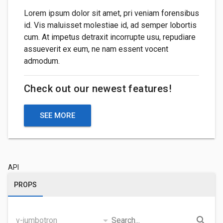
Lorem ipsum dolor sit amet, pri veniam forensibus
id. Vis maluisset molestiae id, ad semper lobortis
cum. At impetus detraxit incorrupte usu, repudiare
assueverit ex eum, ne nam essent vocent
admodum.
Check out our newest features!
SEE MORE
API
PROPS
arrow_drop_down
search
v-jumbotron
Search...