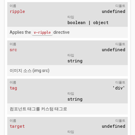
이름
디폴트
ripple
undefined
타입
boolean | object
Applies the
directive
v-ripple
이름
디폴트
src
undefined
타입
string
이미지 소스 (img src)
이름
디폴트
tag
'div'
타입
string
컴포넌트 태그를 커스텀 태그로
이름
디폴트
target
undefined
타입