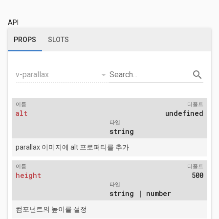
API
PROPS
SLOTS
arrow_drop_down
search
v-parallax
Search...
이름
디폴트
alt
undefined
타입
string
parallax 이미지에 alt 프로퍼티를 추가
이름
디폴트
height
500
타입
string | number
컴포넌트의 높이를 설정