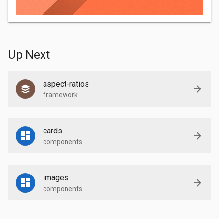
Up Next
aspect-ratios
framework
cards
components
images
components