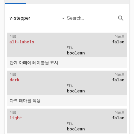
arrow_drop_down
search
v-stepper
Search...
이름
디폴트
alt-labels
false
타입
boolean
단계 아래에 레이블을 표시
이름
디폴트
dark
false
타입
boolean
다크 테마를 적용
이름
디폴트
light
false
타입
boolean