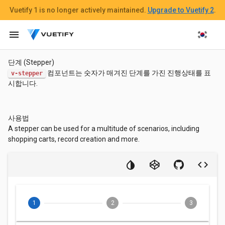
Vuetify 1
is no longer actively maintained.
Upgrade to Vuetify 2
.
menu
단계 (Stepper)
컴포넌트는 숫자가 매겨진 단계를 가진 진행상태를 표
v-stepper
시합니다.
사용법
A stepper can be used for a multitude of scenarios, including
shopping carts, record creation and more.
1
2
3