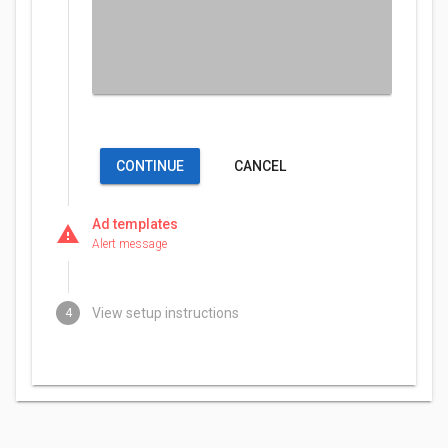
CONTINUE
CANCEL
CONTINUE
CANCEL
Ad templates
warning
Alert message
View setup instructions
4