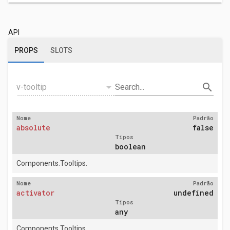
API
PROPS
SLOTS
arrow_drop_down
search
v-tooltip
Search...
Nome
Padrão
absolute
false
Tipos
boolean
Components.Tooltips.
Nome
Padrão
activator
undefined
Tipos
any
Components.Tooltips.