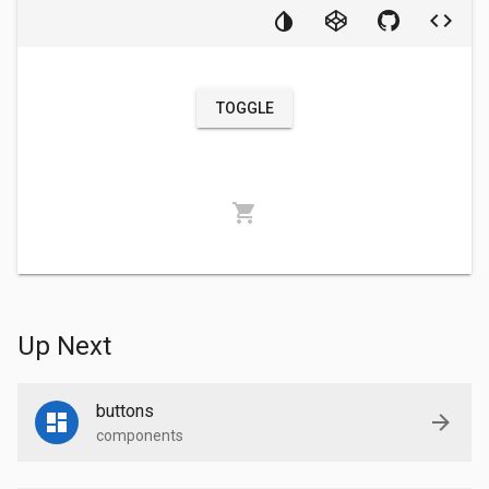
TOGGLE
shopping_cart
Up Next
buttons
components