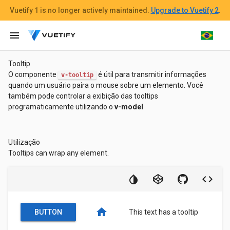
Vuetify 1
is no longer actively maintained.
Upgrade to Vuetify 2
.
menu
Tooltip
O componente
é útil para transmitir informações
v-tooltip
quando um usuário paira o mouse sobre um elemento. Você
também pode controlar a exibição das tooltips
programaticamente utilizando o
v-model
Utilização
Tooltips can wrap any element.
home
BUTTON
This text has a tooltip