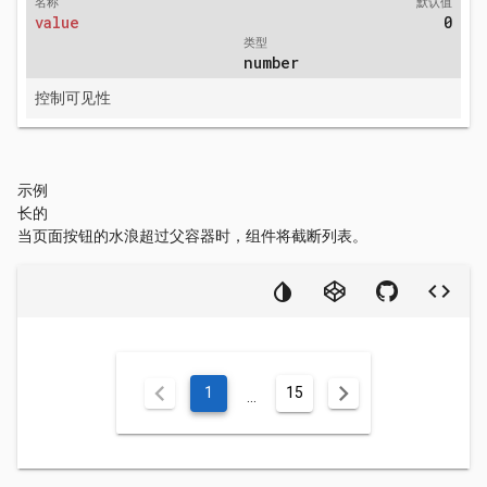
名称
默认值
value
0
类型
number
控制可见性
示例
长的
当页面按钮的水浪超过父容器时，组件将截断列表。
chevron_left
chevron_right
1
15
...