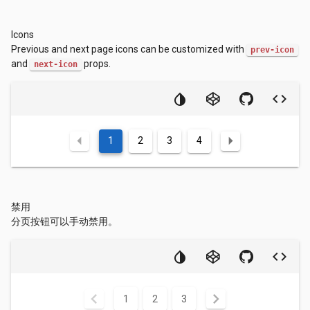
Icons
Previous and next page icons can be customized with
prev-icon
and
props.
next-icon
1
2
3
4
禁用
分页按钮可以手动禁用。
chevron_left
chevron_right
1
2
3