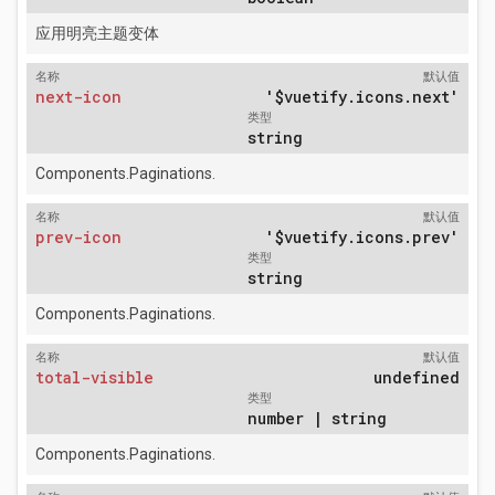
应用明亮主题变体
名称
默认值
next-icon
'$vuetify.icons.next'
类型
string
Components.Paginations.
名称
默认值
prev-icon
'$vuetify.icons.prev'
类型
string
Components.Paginations.
名称
默认值
total-visible
undefined
类型
number | string
Components.Paginations.