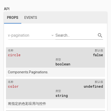
API
PROPS
EVENTS
arrow_drop_down
search
v-pagination
Search...
名称
默认值
circle
false
类型
boolean
Components.Paginations.
名称
默认值
color
undefined
类型
string
将指定的色彩应用与控件