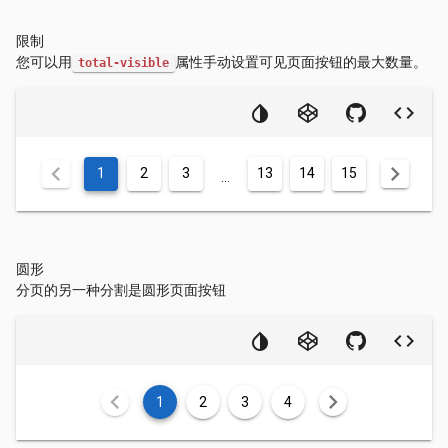
限制
您可以用
属性手动设置可见页面按钮的最大数量。
total-visible
chevron_left
chevron_right
1
2
3
13
14
15
...
圆形
分页的另一种分割是圆形页面按钮
chevron_left
chevron_right
1
2
3
4