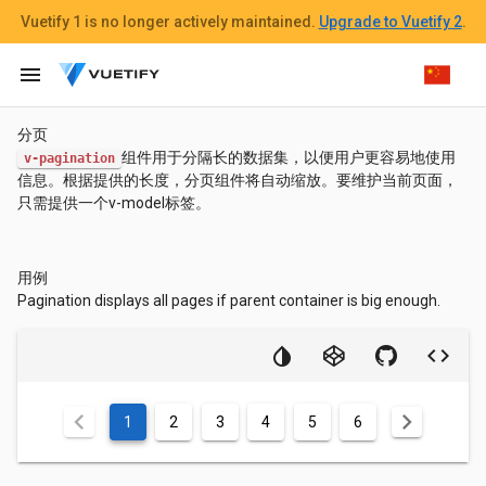
Vuetify 1
is no longer actively maintained.
Upgrade to Vuetify 2
.
menu
分页
组件用于分隔长的数据集，以便用户更容易地使用
v-pagination
信息。根据提供的长度，分页组件将自动缩放。要维护当前页面，
只需提供一个v-model标签。
用例
Pagination displays all pages if parent container is big enough.
chevron_left
chevron_right
1
2
3
4
5
6