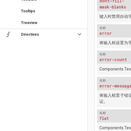
dont-fill-
mask-blanks
Tooltips
键入时禁用自动
Treeview
名称
error
keyboard_arrow_down
Directives
将输入框设置为
名称
error-count
Components.Tex
名称
error-messag
将输入框置于错
证。
名称
flat
Components.Tex