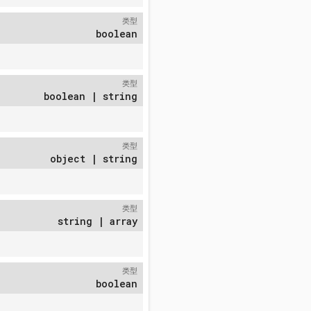
类型
boolean
类型
boolean | string
类型
object | string
类型
string | array
类型
boolean