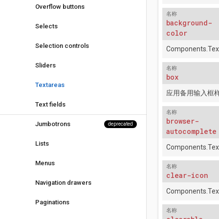
Overflow buttons
名称
background-
Selects
color
Selection controls
Components.Tex
Sliders
名称
box
Textareas
应用备用输入框
Text fields
名称
browser-
Jumbotrons
deprecated
autocomplete
Lists
Components.Tex
Menus
名称
clear-icon
Navigation drawers
Components.Tex
Paginations
名称