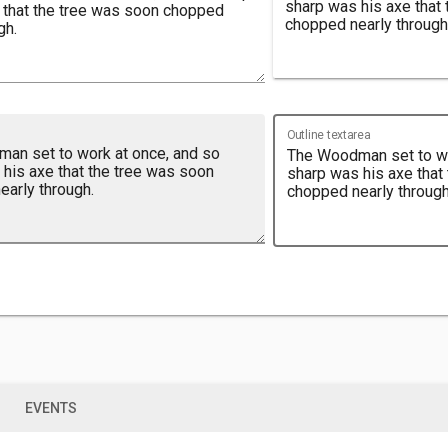
Outline textarea
S
EVENTS