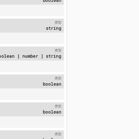
boolean
类型
string
类型
oolean | number | string
类型
boolean
类型
boolean
类型