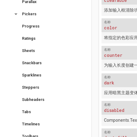
clearable
Parallax
添加输入框清除功能，
arrow_drop_down
Pickers
名称
Progress
color
将指定的色彩应
Ratings
名称
Sheets
counter
Snackbars
为输入长度创建
Sparklines
名称
dark
Steppers
应用暗黑主题变
Subheaders
名称
disabled
Tabs
Components.Tex
Timelines
名称
Toolbars