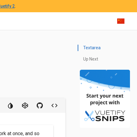
uetify 2
.
Textarea
Up Next