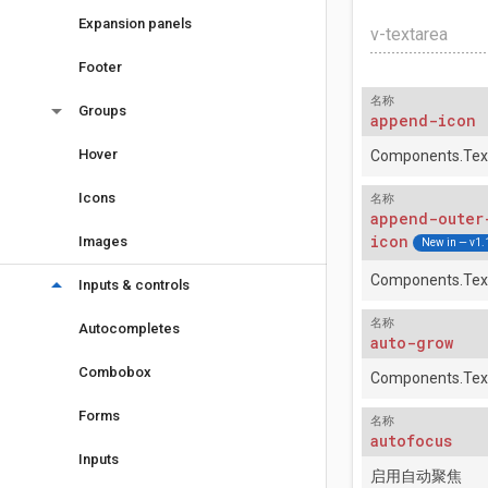
Expansion panels
v-textarea
Footer
名称
arrow_drop_down
Groups
append-icon
Hover
Components.Tex
Icons
名称
append-outer
icon
Images
New in — v1.
Components.Tex
arrow_drop_down
Inputs & controls
名称
Autocompletes
auto-grow
Combobox
Components.Tex
Forms
名称
autofocus
Inputs
启用自动聚焦