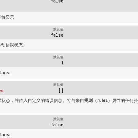
false
字符显示
默认值
false
手动错误状态。
默认值
1
tarea.
默认值
es
[]
误状态，并传入自定义的错误信息。将与来自
规则（rules）
属性的任何
默认值
false
tarea.