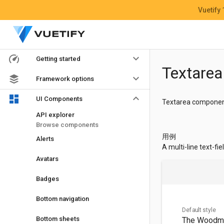
Vuetify
keyboard_arrow_down
Getting started
Textarea
keyboard_arrow_down
Framework options
keyboard_arrow_down
UI Components
Textarea components
API explorer
Browse components
用例
Alerts
A multi-line text-fie
Avatars
Badges
Bottom navigation
Default style
Bottom sheets