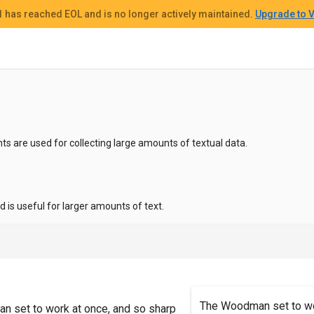
 1
has reached EOL and
is no longer actively maintained.
Upgrade to V
 are used for collecting large amounts of textual data.
ld is useful for larger amounts of text.