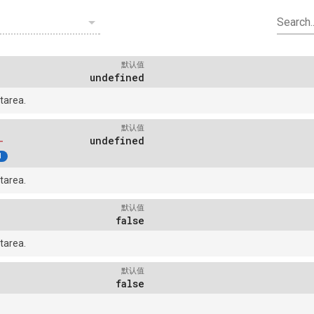
arrow_drop_down
Search..
默认值
undefined
tarea.
默认值
-
undefined
1
tarea.
默认值
false
tarea.
默认值
false