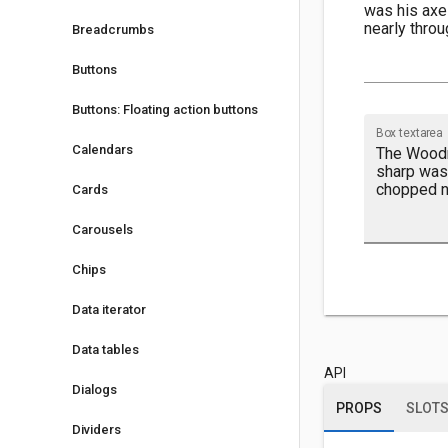
Breadcrumbs
Buttons
Buttons: Floating action buttons
Box textarea
Calendars
Cards
Carousels
Chips
Data iterator
Data tables
API
Dialogs
PROPS
SLOT
Dividers