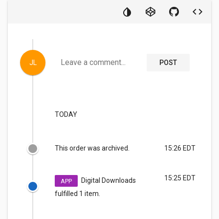
Leave a comment...
JL
POST
TODAY
This order was archived.
15:26 EDT
15:25 EDT
Digital Downloads
APP
fulfilled 1 item.