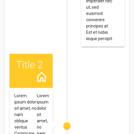
imperdiet nec
ut, sed
euismod
convenire
principes at.
Est et nobis
iisque percipit.
Title 2
Lorem
Lorem
ipsum dolor
ipsum
sit amet, no
dolor
nam
sit
oblique
amet,
veritus.
no
Commune
nam