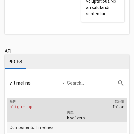
voluptatibus, vix
an salutandi
sententiae.
API
PROPS
arrow_drop_down
search
v-timeline
Search...
名称
默认值
align-top
false
类型
boolean
Components.Timelines.