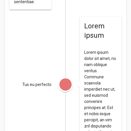
sententiae.
Lorem
ipsum
Lorem ipsum
dolor sit amet, no
nam oblique
veritus.
Commune
scaevola
Tus eu perfecto
imperdiet nec ut,
sed euismod
convenire
principes at. Est
et nobis iisque
percipit, an vim
zril disputando