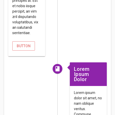
principes at. Est
et nobis iisque
percipit, an vim
zril disputando
voluptatibus, vix
an salutandi
sententiae.
BUTTON
Lorem
Ipsum
Dolor
Lorem ipsum
dolor sit amet, no
nam oblique
veritus.
Commune