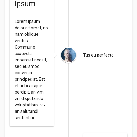
ipsum
Lorem ipsum
dolor sit amet, no
nam oblique
veritus.
Commune
scaevola
Tus eu perfecto
imperdiet nec ut,
sed euismod
convenire
principes at. Est
et nobis iisque
percipit, an vim
zril disputando
voluptatibus, vix
an salutandi
sententiae.