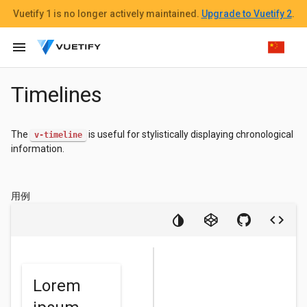
Vuetify 1
is no longer actively maintained.
Upgrade to Vuetify 2
.
menu
Timelines
The
is useful for stylistically displaying chronological
v-timeline
information.
用例
Lorem