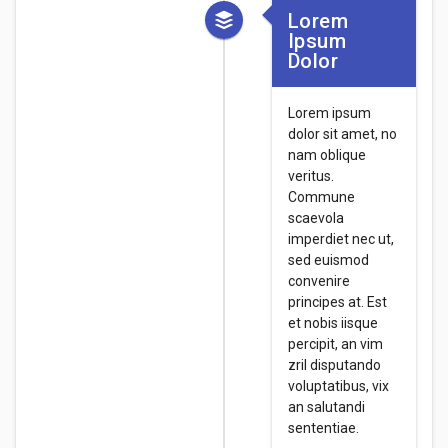
Lorem
Ipsum
Dolor
Lorem ipsum
dolor sit amet, no
nam oblique
veritus.
Commune
scaevola
imperdiet nec ut,
sed euismod
convenire
principes at. Est
et nobis iisque
percipit, an vim
zril disputando
voluptatibus, vix
an salutandi
sententiae.