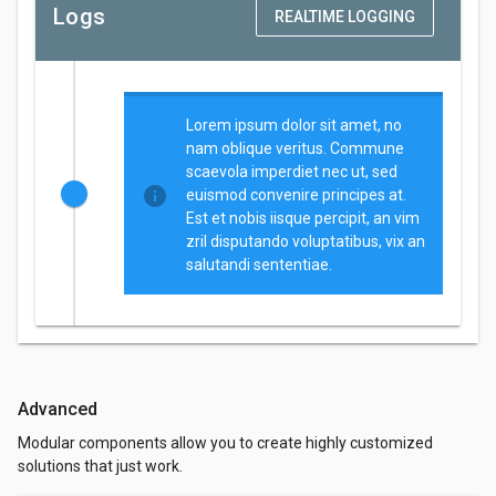
Logs
REALTIME LOGGING
Lorem ipsum dolor sit amet, no
nam oblique veritus. Commune
scaevola imperdiet nec ut, sed
euismod convenire principes at.
Est et nobis iisque percipit, an vim
zril disputando voluptatibus, vix an
salutandi sententiae.
Advanced
Modular components allow you to create highly customized
solutions that just work.