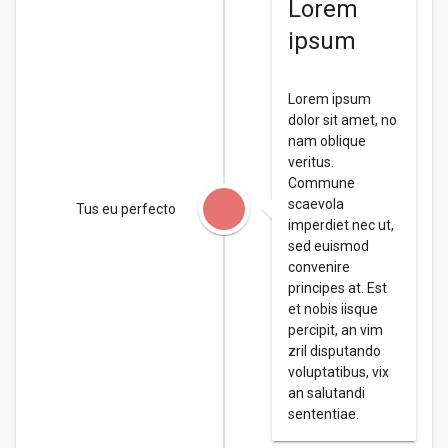
Lorem
ipsum
Lorem ipsum
dolor sit amet, no
nam oblique
veritus.
Commune
scaevola
Tus eu perfecto
imperdiet nec ut,
sed euismod
convenire
principes at. Est
et nobis iisque
percipit, an vim
zril disputando
voluptatibus, vix
an salutandi
sententiae.