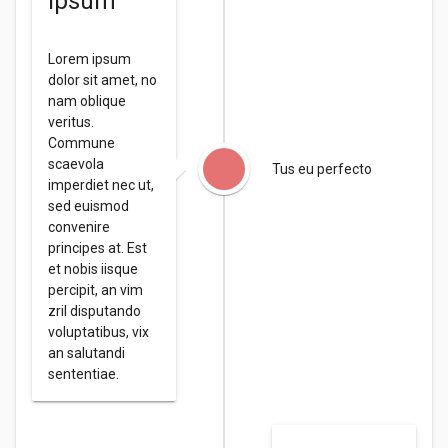
ipsum
Lorem ipsum
dolor sit amet, no
nam oblique
veritus.
Commune
scaevola
Tus eu perfecto
imperdiet nec ut,
sed euismod
convenire
principes at. Est
et nobis iisque
percipit, an vim
zril disputando
voluptatibus, vix
an salutandi
sententiae.