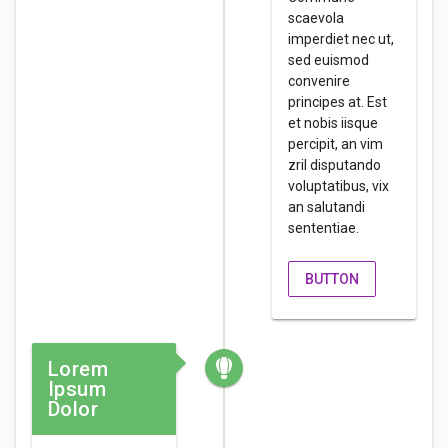
scaevola
imperdiet nec ut,
sed euismod
convenire
principes at. Est
et nobis iisque
percipit, an vim
zril disputando
voluptatibus, vix
an salutandi
sententiae.
BUTTON
Lorem
Ipsum
Dolor