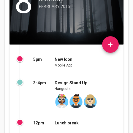
8
FEBRUARY 2015
5pm
New Icon
Mobile App
3-4pm
Design Stand Up
Hangouts
12pm
Lunch break