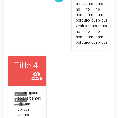
amet,
amet,
amet,
no
no
no
nam
nam
nam
oblique
oblique
oblique
veritus
veritus
veritus
no
no
no
nam
nam
nam
oblique.
oblique.
oblique.
Title 4
Lorem ipsum
dolor sit amet,
no nam
oblique
veritus.