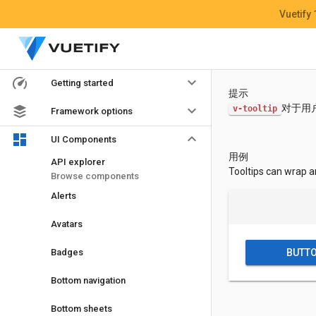
Vuetify
keyboard_arrow_down
Getting started
提示
keyboard_arrow_down
对于用
v-tooltip
Framework options
keyboard_arrow_down
UI Components
用例
API explorer
Tooltips can wrap 
Browse components
Alerts
Avatars
BUTT
Badges
Bottom navigation
Bottom sheets