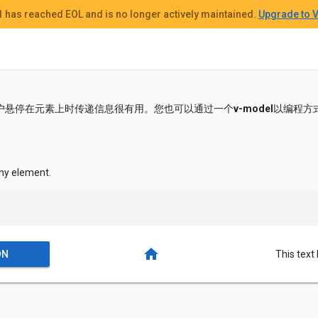
 1
has reached EOL and
is no longer actively maintained.
Upgrade to V
户悬停在元素上时传递信息很有用。您也可以通过一个
v-model
以编程方
any element.
home
ON
This text 