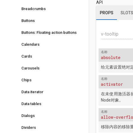
API
Breadcrumbs
PROPS
SLOT
Buttons
Buttons: Floating action buttons
v-tooltip
Calendars
名称
Cards
absolute
给元素设置绝对
Carousels
名称
Chips
activator
Data iterator
在未使用激活器插槽
Node对象。
Data tables
名称
Dialogs
allow-overfl
移除内容的移除
Dividers