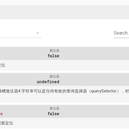
S
arrow_drop_down
Search..
默认值
false
定位
默认值
undefined
激活器4.字符串可以是任何有效的查询选择器（querySelector），对
默认值
ow
false
重新定位