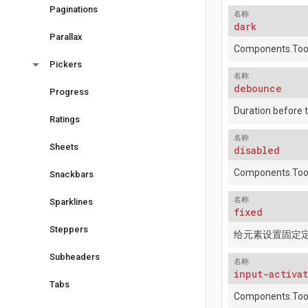
Paginations
名称
dark
Parallax
Components.Tool
arrow_drop_down
Pickers
名称
debounce
Progress
Duration before 
Ratings
名称
Sheets
disabled
Components.Tool
Snackbars
名称
Sparklines
fixed
Steppers
给元素设置固定
Subheaders
名称
input-activa
Tabs
Components.Tool