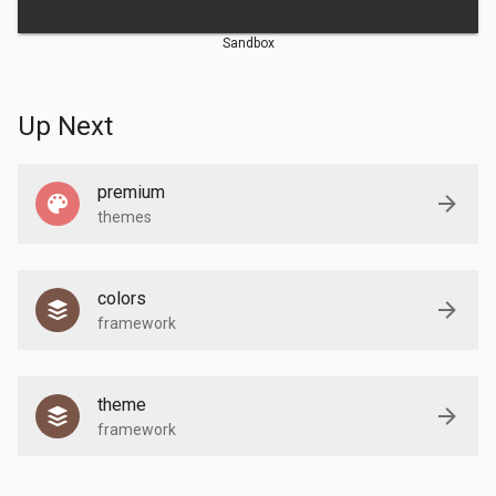
Sandbox
Up Next
premium
themes
colors
framework
theme
framework