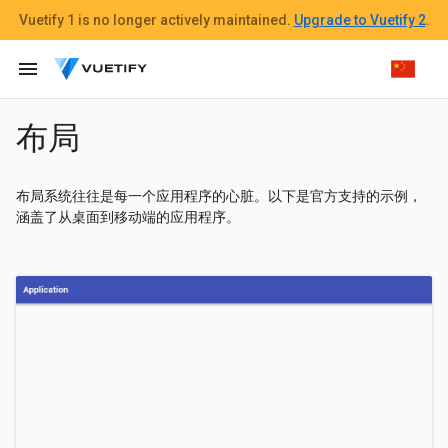
Vuetify 1
is no longer actively maintained.
Upgrade to Vuetify 2
.
menu
布局
布局系统往往是每一个应用程序的心脏。以下是官方支持的示例，
涵盖了从桌面到移动端的应用程序。